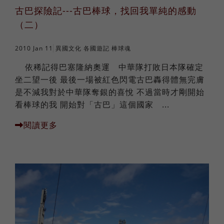
古巴探險記---古巴棒球，找回我單純的感動
（二）
2010 Jan 11
異國文化
各國遊記
棒球魂
依稀記得巴塞隆納奧運 中華隊打敗日本隊確定
坐二望一後 最後一場被紅色閃電古巴轟得體無完膚
是不減我對於中華隊奪銀的喜悅 不過當時才剛開始
看棒球的我 開始對「古巴」這個國家 ...
閱讀更多