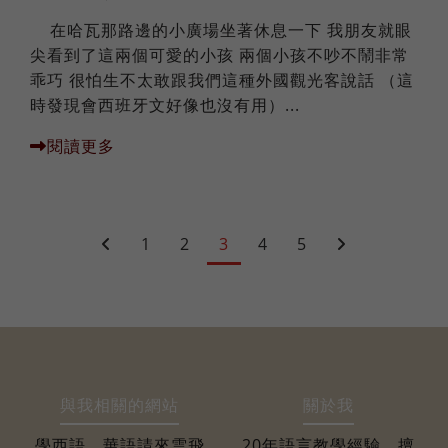
在哈瓦那路邊的小廣場坐著休息一下 我朋友就眼
尖看到了這兩個可愛的小孩 兩個小孩不吵不鬧非常
乖巧 很怕生不太敢跟我們這種外國觀光客說話 （這
時發現會西班牙文好像也沒有用）...
閱讀更多
1
2
3
4
5
與我相關的網站
關於我
學西語、華語請來雲飛
20年語言教學經驗，擅