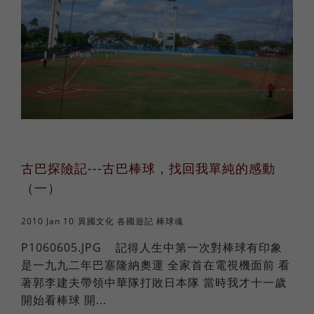
古巴探險記---古巴棒球，找回我單純的感動
（一）
2010 Jan 10
異國文化
各國遊記
棒球魂
P1060605.JPG 記得人生中第一次對棒球有印象
是一九九二年巴塞隆納奧運 全家首在電視機面前 看
著郭李建夫帶領中華隊打敗日本隊 當時我才十一歲
開始看棒球 開...