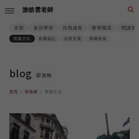
游皓雲老師
全部
多語學習
自我成長
教學職涯
閱讀筆
回主選單
回主選單
回主選單
回主選單
回主選單
回主選單
異國文化
各國遊記
深度充電
異國美食
多語學習
教學職涯
教學技巧
創業思維
環遊世界
生活筆記
學習方法
海外工作
師生互動
品牌建立
異國文化
養狗經
blog
部落格
西班牙語
高效生產
工具資源
事業經營
各國遊記
身心健康
首頁
部落格
異國文化
數位工具
人生規劃
課程設計
思考模式
深度充電
階段里程
英語
專業精進
思維升級
從零到一
異國美食
異國婚姻