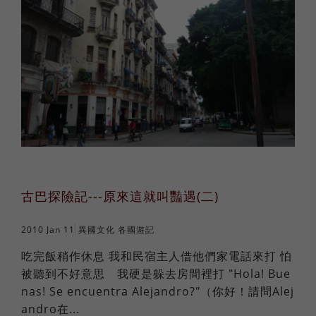
法語
職場倫理
棒球魂
日語
外國人學中文
俄語
古巴探險記---原來這就叫豔遇(二)
2010 Jan 11
異國文化
各國遊記
吃完飯稍作休息 我和民宿主人借他們家電話來打 怕
被聽到不好意思 我硬是躲去房間裡打 "Hola! Bue
nas! Se encuentra Alejandro?"（你好！請問Alej
andro在...