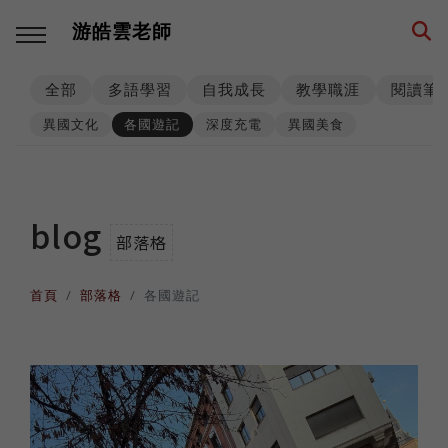
游皓雲老師
全部
多語學習
自我成長
教學職涯
閱讀筆
回主選單
回主選單
回主選單
回主選單
回主選單
回主選單
異國文化
各國遊記
深度充電
異國美食
多語學習
教學職涯
教學技巧
創業思維
環遊世界
生活筆記
學習方法
海外工作
師生互動
品牌建立
異國文化
養狗經
blog
部落格
西班牙語
高效生產
工具資源
事業經營
各國遊記
身心健康
首頁
部落格
各國遊記
數位工具
人生規劃
課程設計
思考模式
深度充電
階段里程
英語
專業精進
思維升級
從零到一
異國美食
異國婚姻