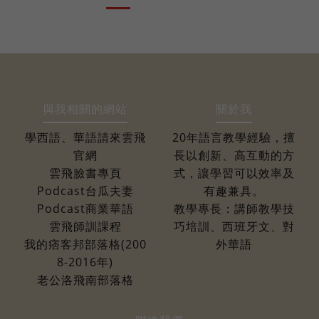
與我相關的網站
關於我
學西語、華語請來雲飛
20年語言教學經驗，擅
官網
長以創新、高互動的方
雲飛臉書專頁
式，讓學習可以效率及
Podcast台瓜夫妻
有趣兼具。
Podcast商業華語
教學專長：講師教學技
雲飛師訓課程
巧培訓、西班牙文、對
我的痞客邦部落格(200
外華語
8-2016年)
老公洛飛南部落格