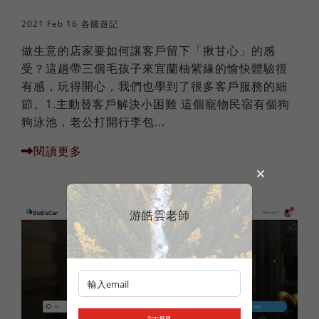
2021 Feb 16
各國遊記
做生意的店家要如何讓客戶留下「揪甘心」的感
受？這趟帶三個毛孩子來宜蘭柚紫緣的愉快體驗很
有感，玩得開心，我們也學到了很多客戶服務的細
節。1.主動替客戶解決小困難 這個寵物民宿有個狗
狗泳池，老公打開行李包...
閱讀更多
游皓雲老師