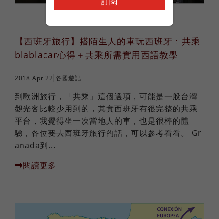
訂閱
【西班牙旅行】搭陌生人的車玩西班牙：共乘
blablacar心得＋共乘所需實用西語教學
2018 Apr 22
各國遊記
到歐洲旅行，「共乘」這個選項，可能是一般台灣
觀光客比較少用到的，其實西班牙有很完整的共乘
平台，我覺得坐一次當地人的車，也是很棒的體
驗，各位要去西班牙旅行的話，可以參考看看。 Gr
anada到...
閱讀更多