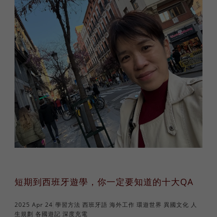
法語
職場倫理
棒球魂
日語
外國人學中文
俄語
短期到西班牙遊學，你一定要知道的十大QA
2025 Apr 24
學習方法
西班牙語
海外工作
環遊世界
異國文化
人
生規劃
各國遊記
深度充電