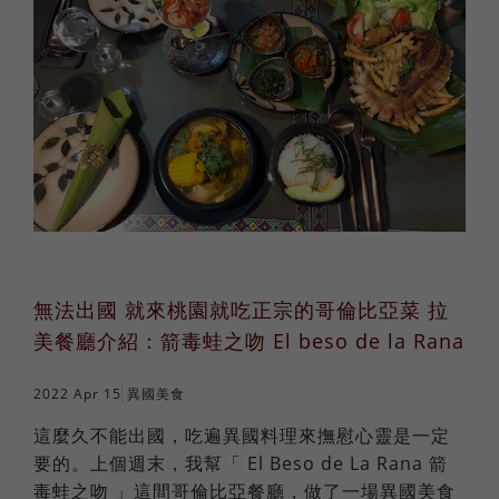
法語
職場倫理
棒球魂
日語
外國人學中文
俄語
無法出國 就來桃園就吃正宗的哥倫比亞菜 拉
美餐廳介紹：箭毒蛙之吻 El beso de la Rana
2022 Apr 15
異國美食
這麼久不能出國，吃遍異國料理來撫慰心靈是一定
要的。上個週末，我幫「 El Beso de La Rana 箭
毒蛙之吻 」這間哥倫比亞餐廳，做了一場異國美食