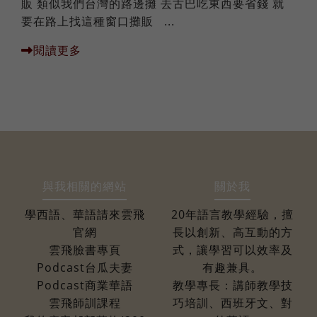
販 類似我們台灣的路邊攤 去古巴吃東西要省錢 就
要在路上找這種窗口攤販 ...
閱讀更多
與我相關的網站
關於我
學西語、華語請來雲飛
20年語言教學經驗，擅
官網
長以創新、高互動的方
雲飛臉書專頁
式，讓學習可以效率及
Podcast台瓜夫妻
有趣兼具。
Podcast商業華語
教學專長：講師教學技
雲飛師訓課程
巧培訓、西班牙文、對