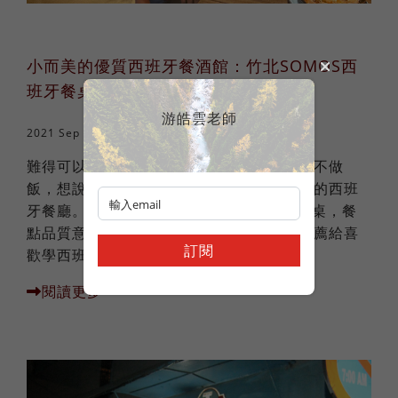
小而美的優質西班牙餐酒館：竹北SOMOS西
班牙餐桌
游皓雲老師
2021 Sep 20
異國美食
難得可以睡到自然醒的星期天，想繼續發懶不做
飯，想說上網隨便看一下有沒有什麼沒去過的西班
牙餐廳。找到了竹北這間 SOMOS西班牙餐桌，餐
點品質意外地超出我們的期待，一定要來推薦給喜
訂閱
歡學西班牙語、也喜歡吃...
閱讀更多