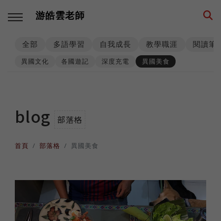
游皓雲老師
全部
多語學習
自我成長
教學職涯
閱讀筆
回主選單
回主選單
回主選單
回主選單
回主選單
回主選單
異國文化
各國遊記
深度充電
異國美食
多語學習
教學職涯
教學技巧
創業思維
環遊世界
生活筆記
學習方法
海外工作
師生互動
品牌建立
異國文化
養狗經
blog
部落格
西班牙語
高效生產
工具資源
事業經營
各國遊記
身心健康
首頁
部落格
異國美食
數位工具
人生規劃
課程設計
思考模式
深度充電
階段里程
英語
專業精進
思維升級
從零到一
異國美食
異國婚姻