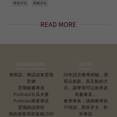
學習方法
異國文化
READ MORE
與我相關的網站
關於我
學西語、華語請來雲飛
20年語言教學經驗，擅
官網
長以創新、高互動的方
雲飛臉書專頁
式，讓學習可以效率及
Podcast台瓜夫妻
有趣兼具。
Podcast商業華語
教學專長：講師教學技
雲飛師訓課程
巧培訓、西班牙文、對
我的痞客邦部落格(200
外華語