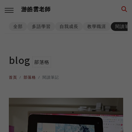
游皓雲老師
全部
多語學習
自我成長
教學職涯
閱讀筆
回主選單
回主選單
回主選單
回主選單
回主選單
回主選單
多語學習
教學職涯
教學技巧
創業思維
環遊世界
生活筆記
blog
部落格
學習方法
海外工作
師生互動
品牌建立
異國文化
養狗經
首頁
部落格
閱讀筆記
西班牙語
高效生產
工具資源
事業經營
各國遊記
身心健康
數位工具
人生規劃
課程設計
思考模式
深度充電
階段里程
英語
專業精進
思維升級
從零到一
異國美食
異國婚姻