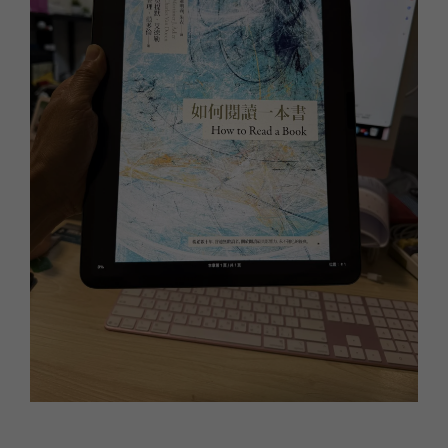
法語
職場倫理
棒球魂
日語
外國人學中文
俄語