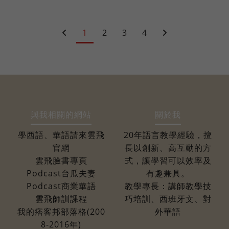
1
2
3
4
與我相關的網站
關於我
學西語、華語請來雲飛
20年語言教學經驗，擅
官網
長以創新、高互動的方
雲飛臉書專頁
式，讓學習可以效率及
Podcast台瓜夫妻
有趣兼具。
Podcast商業華語
教學專長：講師教學技
雲飛師訓課程
巧培訓、西班牙文、對
我的痞客邦部落格(200
外華語
8-2016年)