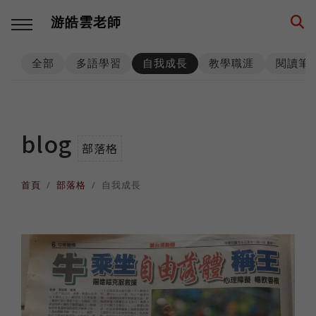
游皓雲老師
全部
多語學習
自我成長
教學職涯
閱讀筆
回主選單
回主選單
回主選單
回主選單
回主選單
回主選單
多語學習
教學職涯
教學技巧
創業思維
環遊世界
生活筆記
blog
部落格
學習方法
海外工作
師生互動
品牌建立
異國文化
養狗經
首頁
部落格
自我成長
西班牙語
高效生產
工具資源
事業經營
各國遊記
身心健康
數位工具
人生規劃
課程設計
思考模式
深度充電
階段里程
英語
專業精進
思維升級
從零到一
異國美食
異國婚姻