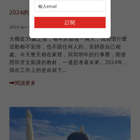
2024的三個聚焦
訂閱
2024 Jan 17
自我成長
大概從35歲之後，每年的最後一兩天，我習慣什麼
活動都不安排，也不跟任何人約，安靜跟自己相
處。今天整天都在家裡，寫寫明年的行事曆，開發
西班牙文新課的教材，一邊思考著未來。2024年，
我在工作上的使命就下...
閱讀更多