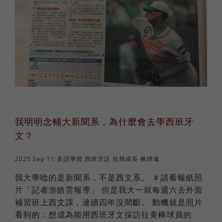
法語
職場倫理
棒球魂
日語
外國人學中文
俄語
我明明念輔大新聞系，為什麼會去學西班牙
文？
2025 Sep 11
多語學習
西班牙語
自我成長
棒球魂
我大學唸的是新聞系，不是西文系。 ＃請看報紙照
片「記者游皓雲報導」 但是我大一就每週六去外面
補習班上西文課，連續四年沒間斷。 動機就是照片
看到的：想成為能用西班牙文採訪拉美棒球員的