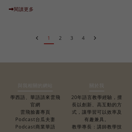
閱讀更多
1
2
3
4
與我相關的網站
關於我
學西語、華語請來雲飛
20年語言教學經驗，擅
官網
長以創新、高互動的方
雲飛臉書專頁
式，讓學習可以效率及
Podcast台瓜夫妻
有趣兼具。
Podcast商業華語
教學專長：講師教學技