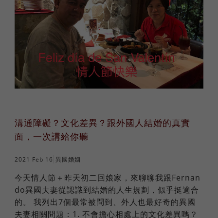
法語
職場倫理
棒球魂
日語
外國人學中文
俄語
溝通障礙？文化差異？跟外國人結婚的真實
面，一次講給你聽
2021 Feb 16
異國婚姻
今天情人節＋昨天初二回娘家，來聊聊我跟Fernan
do異國夫妻從認識到結婚的人生規劃，似乎挺適合
的。 我列出7個最常被問到、外人也最好奇的異國
夫妻相關問題：1. 不會擔心相處上的文化差異嗎？