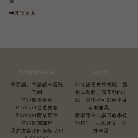
是...
閱讀更多
與我相關的網站
關於我
學西語、華語請來雲飛
20年語言教學經驗，擅
官網
長以創新、高互動的方
雲飛臉書專頁
式，讓學習可以效率及
Podcast台瓜夫妻
有趣兼具。
Podcast商業華語
教學專長：講師教學技
雲飛師訓課程
巧培訓、西班牙文、對
我的痞客邦部落格(200
外華語