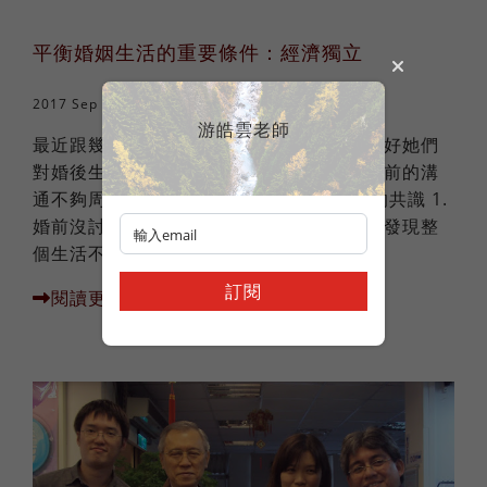
平衡婚姻生活的重要條件：經濟獨立
2017 Sep 01
異國婚姻
游皓雲老師
最近跟幾個學生時期的女性老朋友聯絡，剛好她們
對婚後生活都有些失望，我聽起來，都與婚前的溝
通不夠周延有關。 住處、工作、金錢分配的共識 1.
婚前沒討論好婚後要住哪裡，等住進婆家才發現整
個生活不...
訂閱
閱讀更多