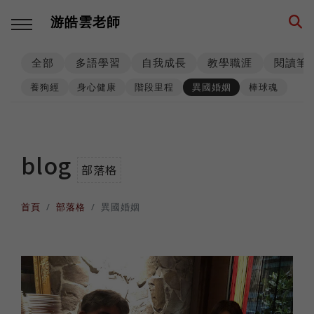
游皓雲老師
全部
多語學習
自我成長
教學職涯
閱讀筆
回主選單
回主選單
回主選單
回主選單
回主選單
回主選單
養狗經
身心健康
階段里程
異國婚姻
棒球魂
多語學習
教學職涯
教學技巧
創業思維
環遊世界
生活筆記
學習方法
海外工作
師生互動
品牌建立
異國文化
養狗經
blog
部落格
西班牙語
高效生產
工具資源
事業經營
各國遊記
身心健康
首頁
部落格
異國婚姻
數位工具
人生規劃
課程設計
思考模式
深度充電
階段里程
英語
專業精進
思維升級
從零到一
異國美食
異國婚姻