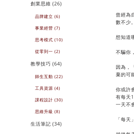
創業思維 (26)
曾經為
品牌建立 (6)
數不少
事業經營 (7)
想知道
思考模式 (10)
從零到一 (2)
不騙你
教學技巧 (64)
因為，
棄的可
師生互動 (22)
工具資源 (4)
你或許
有每天
課程設計 (30)
一天不
思維升級 (8)
「每天
生活筆記 (34)