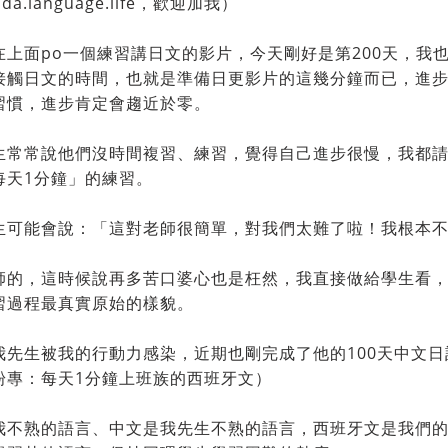
nda.language.life，歡迎加我）
在上面po一個練習講日文的影片，今天剛好是第200天，我
接觸日文的時間，也就是準備日更影片的這幾分鐘而已，進
習慣，進步肯定會趨近於零。
生常常說他們沒時間複習、練習，覺得自己進步很慢，我都
每天1分鐘」的練習。
生可能會說：「這對老師很簡單，對我們太難了啦！我根本不
師的，這時候說再多苦口婆心也是枉然，我直接做給學生看
習過程最真實原始的樣貌。
我先生被我的行動力感染，近期也剛完成了他的100天中文日
粉專：每天1分鐘上班族的西班牙文）
我不熟的語言、中文是我先生不熟的語言，西班牙文是我們