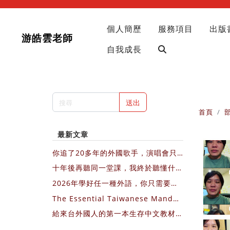
個人簡歷
服務項目
出版
游皓雲老師
自我成長
送出
首頁
最新文章
你追了20多年的外國歌手，演唱會只
會在歐美國家開，你會飛過去，還是繼
十年後再聽同一堂課，我終於聽懂什麼
續等？
叫不費力的教出影響力
2026年學好任一種外語，你只需要每
天3個10分鐘，圖文＋影片直接做給你
The Essential Taiwanese Mandar
看
in Textbook for Newcomers (Engl
給來台外國人的第一本生存中文教材：
ish Version)
我的第一堂華語課 （中文版介紹）