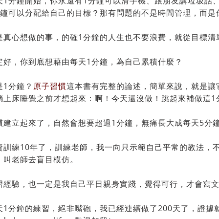
天1分鐘開始，你永遠有1分鐘可以滑手機、跟朋友講垃圾話
分鐘可以分配給自己的目標？那有問題的不是時間管理，而是
是真心想做的事，的確1分鐘的人生也不要浪費，就從目標清
定好，你到底想藉由每天1分鐘，為自己累積什麼？
是1分鐘？
原子習慣
這本書有完整的論述，簡單來說，就是讓
躺上床睡覺之前才想起來：啊！今天還沒做！跳起來補做這1
慣建立起來了，自然會想要超過1分鐘，無痛長大成每天5分鐘
資訓練10年了，訓練老師，我一向只示範自己平常的教法，
，叫老師去盲目模仿。
習經驗，也一定是我自己平日親身實踐，覺得可行，才會寫
天1分鐘的練習，絕非嘴砲，我已經連續做了200天了，證據