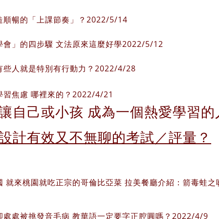
順暢的「上課節奏」？2022/5/14
會」的四步驟 文法原來這麼好學2022/5/12
些人就是特別有行動力？2022/4/28
習焦慮 哪裡來的？2022/4/21
讓自己或小孩 成為一個熱愛學習的人 2
設計有效又不無聊的考試／評量？
 就來桃園就吃正宗的哥倫比亞菜 拉美餐廳介紹：箭毒蛙之吻 El beso
處處被挑發音毛病 教華語一定要字正腔圓嗎？2022/4/9