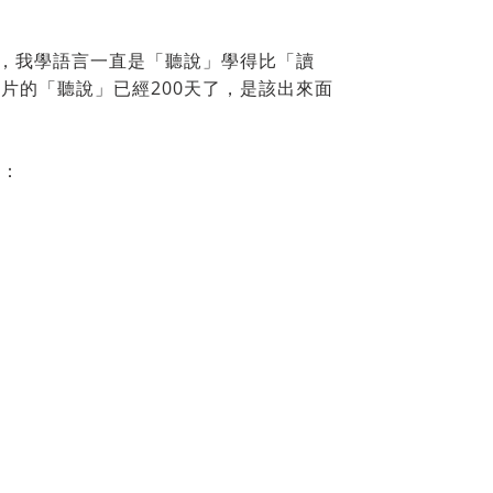
更，我學語言一直是「聽說」學得比「讀
片的「聽說」已經200天了，是該出來面
始：