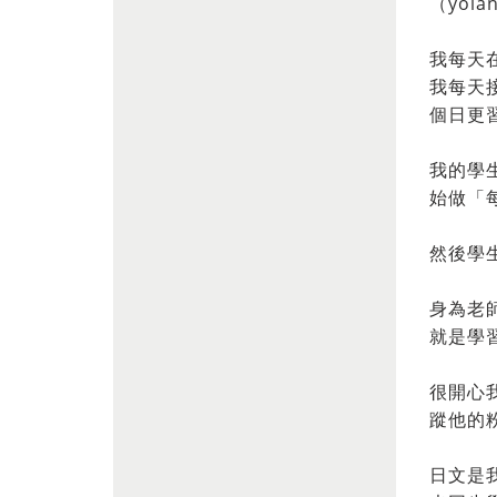
（yola
我每天
我每天
個日更
我的學
始做「
然後學
身為老
就是學
很開心
蹤他的
日文是