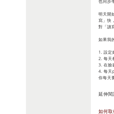
也同步
明天開
寫」快
對「讀
如果我
1. 
2. 每
3. 在
4. 
你每天
延伸閱
如何取得