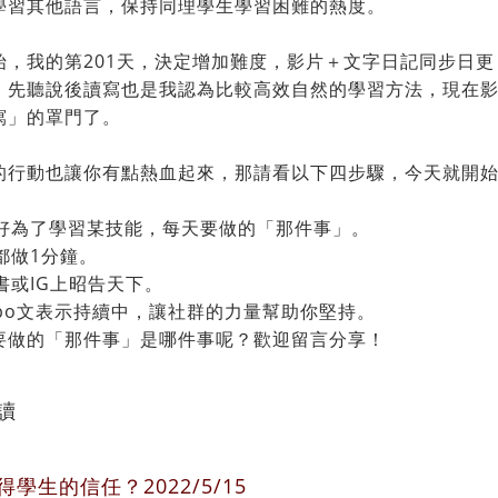
學習其他語言，保持同理學生學習困難的熱度。
始，我的第201天，決定增加難度，影片＋文字日記同步日
，先聽說後讀寫也是我認為比較高效自然的學習方法，現在影
寫」的罩門了。
的行動也讓你有點熱血起來，那請看以下四步驟，今天就開
設定好為了學習某技能，每天要做的「那件事」。
天都做1分鐘。
臉書或IG上昭告天下。
每天po文表示持續中，讓社群的力量幫助你堅持。
要做的「那件事」是哪件事呢？歡迎留言分享！
讀
學生的信任？2022/5/15