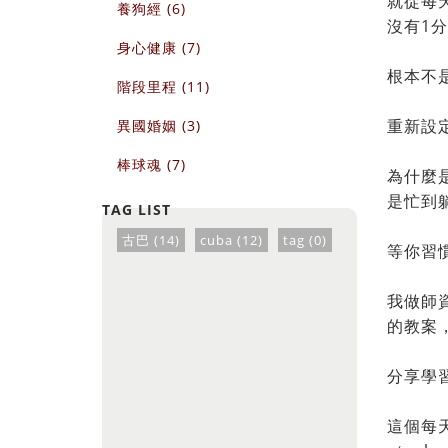
就從每
養狗經 (6)
沒有1
身心健康 (7)
根本不
階段里程 (11)
重新設
異國婚姻 (3)
棒球魂 (7)
為什麼
是忙到
古巴 (14)
cuba (12)
tag (0)
等你習
我做師
的教案
分享學
這個每