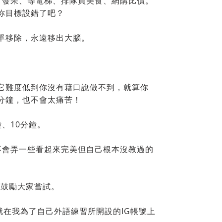
、發呆、等電梯、排隊買美食、網購比價。
你目標設錯了吧？
單移除，永遠移出大腦。
它難度低到你沒有藉口說做不到，就算你
分鐘，也不會太痛苦！
、10分鐘。
不會弄一些看起來完美但自己根本沒教過的
文鼓勵大家嘗試。
就在我為了自己外語練習所開設的IG帳號上