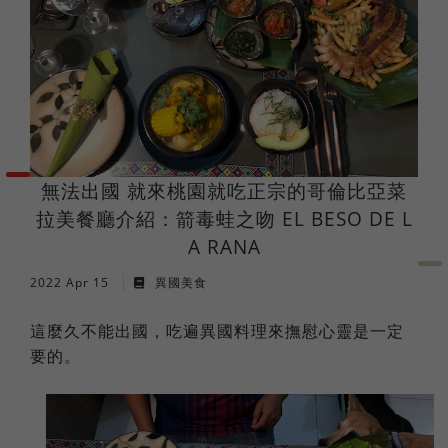
法語
職場倫理
棒球魂
日語
外國人學中文
無法出國 就來桃園就吃正宗的哥倫比亞菜
俄語
拉美餐廳介紹：箭毒蛙之吻 EL BESO DE L
A RANA
2022 Apr 15
異國美食
這麼久不能出國，吃遍異國料理來撫慰心靈是一定
要的。