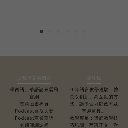
2
與我相關的網站
關於我
學西語、華語請來雲飛
20年語言教學經驗，擅
官網
長以創新、高互動的方
雲飛臉書專頁
式，讓學習可以效率及
Podcast台瓜夫妻
有趣兼具。
Podcast商業華語
教學專長：講師教學技
雲飛師訓課程
巧培訓、西班牙文、對