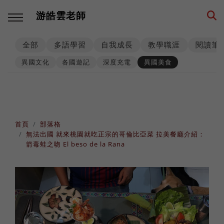
游皓雲老師
全部
多語學習
自我成長
教學職涯
閱讀筆
回主選單
回主選單
回主選單
回主選單
回主選單
回主選單
異國文化
各國遊記
深度充電
異國美食
多語學習
教學職涯
教學技巧
創業思維
環遊世界
生活筆記
學習方法
海外工作
師生互動
品牌建立
異國文化
養狗經
首頁
部落格
無法出國 就來桃園就吃正宗的哥倫比亞菜 拉美餐廳介紹：
西班牙語
高效生產
工具資源
事業經營
各國遊記
身心健康
箭毒蛙之吻 El beso de la Rana
數位工具
人生規劃
課程設計
思考模式
深度充電
階段里程
英語
專業精進
思維升級
從零到一
異國美食
異國婚姻