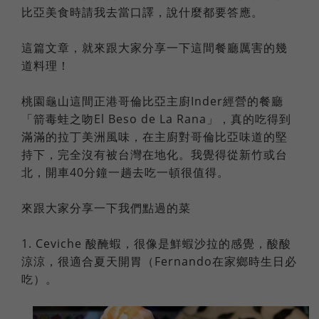
比亞美食時請我去當口譯，說什麼都要答應。
這篇文章，就來跟大家分享一下這間餐廳厲害的幾
道料理！
桃園龜山這間正港哥倫比亞主廚Inder經營的餐廳
「箭毒蛙之吻El Beso de La Rana」，真的吃得到
滿滿的拉丁美洲風味，在主廚對哥倫比亞味道的堅
持下，完全沒有被台灣在地化。我覺得從新竹或台
北，開車40分鐘一趟去吃一頓很值得。
來跟大家分享一下我們點過的菜
1. Ceviche 酸醃蝦，很像是鮮蝦沙拉的感覺，酸酸
涼涼，很適合夏天開胃（Fernando在家鄉時生日必
吃）。