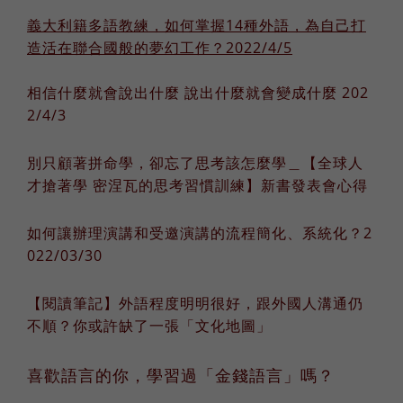
義大利籍多語教練，如何掌握14種外語，為自己打
造活在聯合國般的夢幻工作？2022/4/5
相信什麼就會說出什麼 說出什麼就會變成什麼 202
2/4/3
別只顧著拼命學，卻忘了思考該怎麼學＿【全球人
才搶著學 密涅瓦的思考習慣訓練】新書發表會心得
如何讓辦理演講和受邀演講的流程簡化、系統化？2
022/03/30
【閱讀筆記】外語程度明明很好，跟外國人溝通仍
不順？你或許缺了一張「文化地圖」
喜歡語言的你，學習過「金錢語言」嗎？