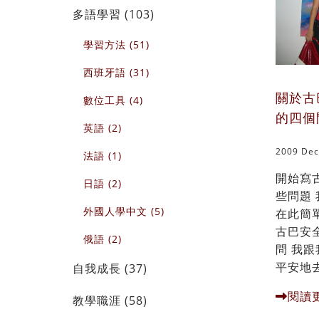
多語學習 (103)
學習方法 (51)
西班牙語 (31)
關於古
數位工具 (4)
的四個
英語 (2)
2009 Dec
法語 (1)
開始寫
日語 (2)
些問題
外國人學中文 (5)
在此簡
古巴安
俄語 (2)
問 我
平安地去
自我成長 (37)
閱讀
教學職涯 (58)