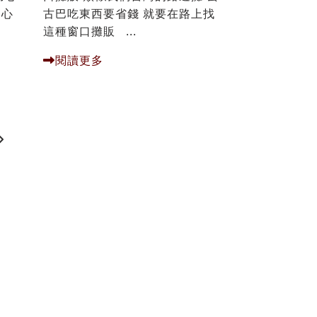
用心
古巴吃東西要省錢 就要在路上找
這種窗口攤販 ...
閱讀更多