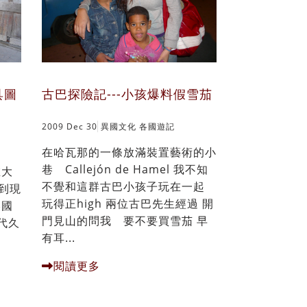
具圖
古巴探險記---小孩爆料假雪茄
2009 Dec 30
異國文化
各國遊記
在哈瓦那的一條放滿裝置藝術的小
巷 Callejón de Hamel 我不知
在大
不覺和這群古巴小孩子玩在一起
到現
玩得正high 兩位古巴先生經過 開
美國
門見山的問我 要不要買雪茄 早
代久
有耳...
閱讀更多