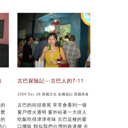
維
古巴探險記---古巴人的7-11
2009 Dec 28
異國文化
各國遊記
異國美食
在的
古巴的街頭巷尾 常常會看到一個
甚麼
窗戶燈火通明 窗外站著一大排人
可的
吃飯吃得津津有味 古巴這種的窗
用心
口攤販 類似我們台灣的路邊攤 去