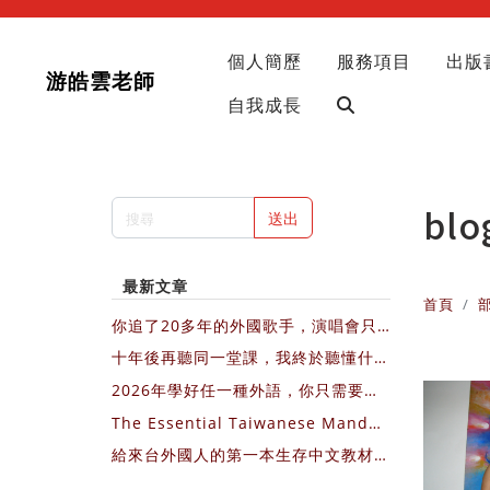
個人簡歷
服務項目
出版
游皓雲老師
自我成長
blo
送出
最新文章
首頁
你追了20多年的外國歌手，演唱會只
會在歐美國家開，你會飛過去，還是繼
十年後再聽同一堂課，我終於聽懂什麼
續等？
叫不費力的教出影響力
2026年學好任一種外語，你只需要每
天3個10分鐘，圖文＋影片直接做給你
The Essential Taiwanese Mandar
看
in Textbook for Newcomers (Engl
給來台外國人的第一本生存中文教材：
ish Version)
我的第一堂華語課 （中文版介紹）