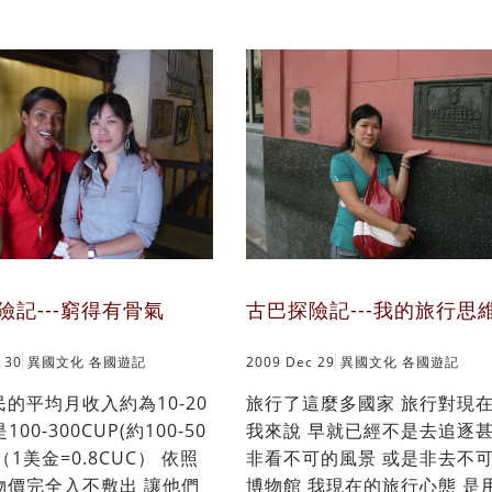
險記---窮得有骨氣
古巴探險記---我的旅行思
 30
異國文化
各國遊記
2009 Dec 29
異國文化
各國遊記
的平均月收入約為10-20
旅行了這麼多國家 旅行對現
100-300CUP(約100-50
我來說 早就已經不是去追逐
（1美金=0.8CUC） 依照
非看不可的風景 或是非去不
物價完全入不敷出 讓他們
博物館 我現在的旅行心態 是