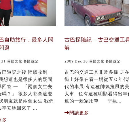
巴自助旅行，最多人問
古巴探險記---古巴交通工
問題
解
 31
異國文化
各國遊記
2009 Dec 30
異國文化
各國遊記
古巴遊記之後 陸續收到一
古巴的交通工具非常多樣 走
 我想這也是很多人的疑問
街上好像在看一場從五Ｏ年代
單回答 一 「兩個女生去
代的車展 有這種帥氣拉風的
全嗎？」 很多人都會這麼
大車 也有這種明顯看得出年
跟我朋友就是兩個女生 我們
遠的一般家用車 非觀...
平安地回來了 ...
閱讀更多
更多