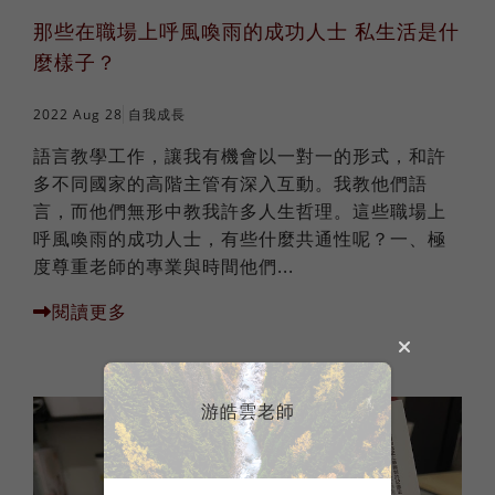
那些在職場上呼風喚雨的成功人士 私生活是什
麼樣子？
2022 Aug 28
自我成長
語言教學工作，讓我有機會以一對一的形式，和許
多不同國家的高階主管有深入互動。我教他們語
言，而他們無形中教我許多人生哲理。這些職場上
呼風喚雨的成功人士，有些什麼共通性呢？一、極
度尊重老師的專業與時間他們...
閱讀更多
游皓雲老師