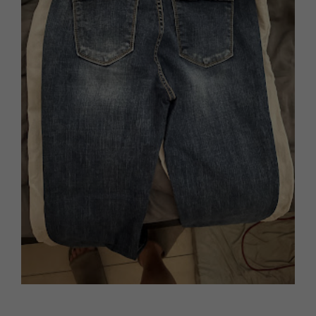
法語
職場倫理
棒球魂
日語
外國人學中文
俄語