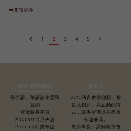
閱讀更多
1
2
3
4
5
與我相關的網站
關於我
學西語、華語請來雲飛
20年語言教學經驗，擅
官網
長以創新、高互動的方
雲飛臉書專頁
式，讓學習可以效率及
Podcast台瓜夫妻
有趣兼具。
Podcast商業華語
教學專長：講師教學技