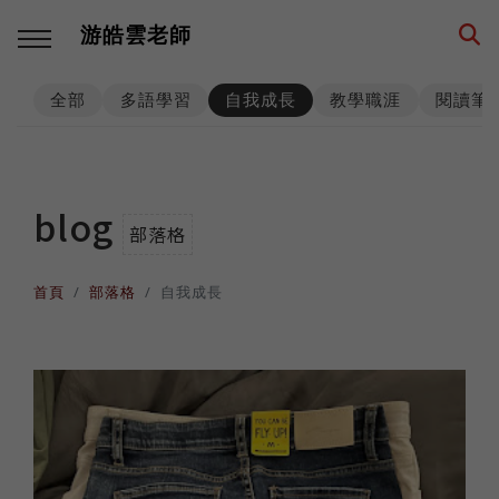
游皓雲老師
全部
多語學習
自我成長
教學職涯
閱讀筆
回主選單
回主選單
回主選單
回主選單
回主選單
回主選單
多語學習
教學職涯
教學技巧
創業思維
環遊世界
生活筆記
blog
部落格
學習方法
海外工作
師生互動
品牌建立
異國文化
養狗經
首頁
部落格
自我成長
西班牙語
高效生產
工具資源
事業經營
各國遊記
身心健康
數位工具
人生規劃
課程設計
思考模式
深度充電
階段里程
英語
專業精進
思維升級
從零到一
異國美食
異國婚姻