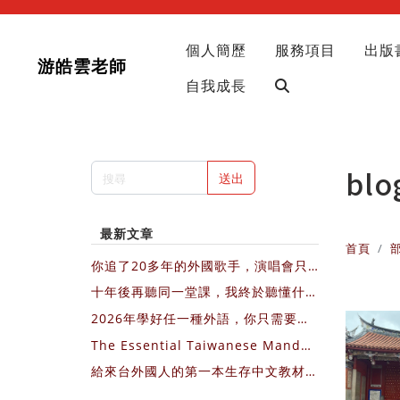
個人簡歷
服務項目
出版
游皓雲老師
自我成長
blo
送出
最新文章
首頁
你追了20多年的外國歌手，演唱會只
會在歐美國家開，你會飛過去，還是繼
十年後再聽同一堂課，我終於聽懂什麼
續等？
叫不費力的教出影響力
2026年學好任一種外語，你只需要每
天3個10分鐘，圖文＋影片直接做給你
The Essential Taiwanese Mandar
看
in Textbook for Newcomers (Engl
給來台外國人的第一本生存中文教材：
ish Version)
我的第一堂華語課 （中文版介紹）