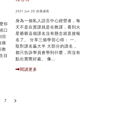
2021 Jun 20
自我成長
身為一個私人語言中心經營者，每
麼你
天不是在賣課就是在教課，看到火
繞口
星爺爺這個課名沒有懸念就直接報
到目
名了。 分享三個學習心得： 一、
無痛
取對課名贏大半 大部分的課名，
語教
都只告訴學員會學到什麼，而沒有
生目
點出實際好處。 像...
閱讀更多
7