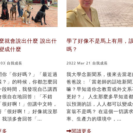
麼就會說出什麼 說出什
學了好像不是馬上有用，
變成什麼
嗎？
 03
自我成長
2022 Mar 21
自我成長
問你「你好嗎？」「最近過
我大學念新聞系，後來去當老
樣？」的時候，你都怎麼回
爸爸說：「當老師的話唸新聞
一段時間，我發現自己講西
嘛？早知道你念教育或外文系
會很自在地回答：「不錯
更好？」 人生那麼多早知道
「很好啊！」但講中文時，
以預測的話，人人都可以變成
答「很好啊！」好像就沒那
富翁不是嗎？ 在這個一切講
我頂多會回答「...
率、生產力的環境中，...
更多
閱讀更多