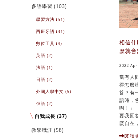
多語學習 (103)
學習方法 (51)
西班牙語 (31)
相信什
數位工具 (4)
麼就會
英語 (2)
2022 Apr
法語 (1)
當有人
日語 (2)
得怎麼
外國人學中文 (5)
答？有
語時，
俄語 (2)
啊！」
要我回
自我成長 (37)
麼自在，
教學職涯 (58)
閱讀