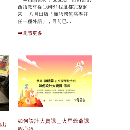
西語教材從〇到B1程度都完整起
來！ 八月出版「懂語感無痛學好
任一種外語」，目前已...
閱讀更多
如何設計大賣課＿火星爺爺課
的出
程心得