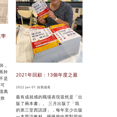
該學
師，
系幹
2021年回顧：13個年度之最
不是
都可
2022 Jan 01
自我成長
億萬
最有成就感的職場表現當然是「出
求效
版了兩本書」。 三月出版了「我
的第三堂西語課」，每年至少出版
一本西語教材，慢慢把中西對照的