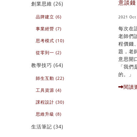
意談錢
創業思維 (26)
品牌建立 (6)
2021 Oct
每次在
事業經營 (7)
老師們
思考模式 (10)
程價錢
題，老
從零到一 (2)
意思開
教學技巧 (64)
「我們
的。」 
師生互動 (22)
閱讀
工具資源 (4)
課程設計 (30)
思維升級 (8)
生活筆記 (34)