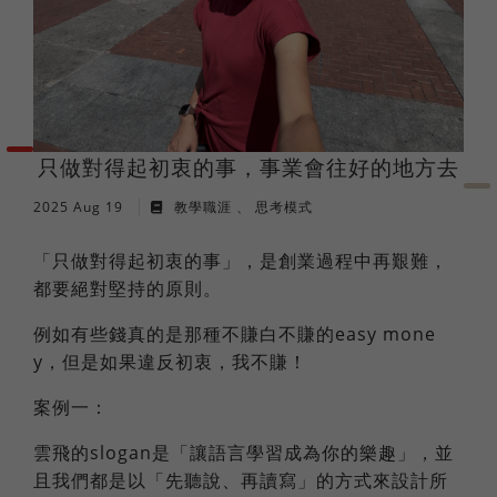
法語
職場倫理
棒球魂
日語
外國人學中文
只做對得起初衷的事，事業會往好的地方去
2025 Aug 19
教學職涯
思考模式
俄語
「只做對得起初衷的事」，是創業過程中再艱難，
都要絕對堅持的原則。
例如有些錢真的是那種不賺白不賺的easy mone
y，但是如果違反初衷，我不賺！
案例一：
雲飛的slogan是「讓語言學習成為你的樂趣」，並
且我們都是以「先聽說、再讀寫」的方式來設計所