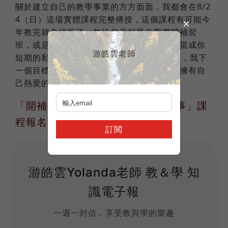
關於建立自己的教學事業的方方面面，我都會在8/2
4（日）這場實體課程完整傳授，這個課程有可能今
年教完就會絕版了，無論你是打算立案實體補習
班，或是建立自已的線上學校，都可以把我當成你
游皓雲老師
短期的私人教學顧問，雲飛今年就滿10年了，我下
一個目標，就是幫助年輕熱血的老師，也能擁有自
己熱愛的教學事業，並且長遠走10年。
「開補習班之前，你一定要知道的事」課
程報名連結
訂閱
游皓雲Yolanda老師 教＆學 知
識電子報
一週一封信，享受教與學的樂趣