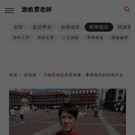
游皓雲老師
全部
多語學習
自我成長
教學職涯
閱讀筆
回主選單
回主選單
回主選單
回主選單
回主選單
回主選單
海外工作
高效生產
人生規劃
專業精進
職場倫理
多語學習
教學職涯
教學技巧
創業思維
環遊世界
生活筆記
學習方法
海外工作
師生互動
品牌建立
異國文化
養狗經
首頁
部落格
只做對得起初衷的事，事業會往好的地方去
西班牙語
高效生產
工具資源
事業經營
各國遊記
身心健康
數位工具
人生規劃
課程設計
思考模式
深度充電
階段里程
英語
專業精進
思維升級
從零到一
異國美食
異國婚姻