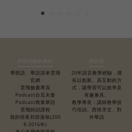
與我相關的網站
關於我
學西語、華語請來雲飛
20年語言教學經驗，擅
官網
長以創新、高互動的方
雲飛臉書專頁
式，讓學習可以效率及
Podcast台瓜夫妻
有趣兼具。
Podcast商業華語
教學專長：講師教學技
雲飛師訓課程
巧培訓、西班牙文、對
我的痞客邦部落格(200
外華語
8-2016年)
老公洛飛南部落格