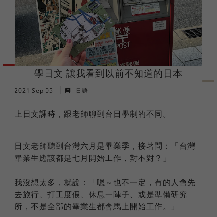
法語
職場倫理
棒球魂
日語
外國人學中文
學日文 讓我看到以前不知道的日本
2021 Sep 05
日語
俄語
上日文課時，跟老師聊到台日學制的不同。
日文老師聽到台灣六月是畢業季，接著問：「台灣
畢業生應該都是七月開始工作，對不對？」
我沒想太多，就說：「嗯～也不一定，有的人會先
去旅行、打工度假、休息一陣子、或是準備研究
所，不是全部的畢業生都會馬上開始工作。」