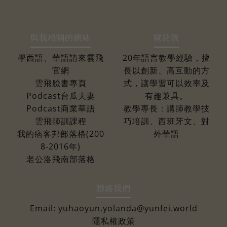
與我相關的網站
關於我
學西語、華語請來雲飛
20年語言教學經驗，擅
官網
長以創新、高互動的方
雲飛臉書專頁
式，讓學習可以效率及
Podcast台瓜夫妻
有趣兼具。
Podcast商業華語
教學專長：講師教學技
雲飛師訓課程
巧培訓、西班牙文、對
我的痞客邦部落格(200
外華語
8-2016年)
老公洛飛南部落格
聯絡我們
Email:
yuhaoyun.yolanda@yunfei.world
隱私權政策