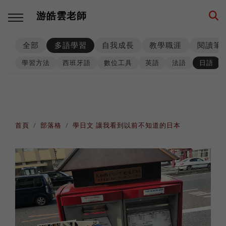
游皓雲老師
全部
多語學習
自我成長
教學職涯
閱讀筆
回主選單
回主選單
回主選單
回主選單
回主選單
回主選單
學習方法
西班牙語
數位工具
英語
法語
日語
多語學習
教學職涯
教學技巧
創業思維
環遊世界
生活筆記
學習方法
海外工作
師生互動
品牌建立
異國文化
養狗經
首頁
部落格
學日文 讓我看到以前不知道的日本
西班牙語
高效生產
工具資源
事業經營
各國遊記
身心健康
數位工具
人生規劃
課程設計
思考模式
深度充電
階段里程
英語
專業精進
思維升級
從零到一
異國美食
異國婚姻