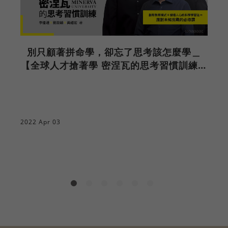
別只顧著拼命學，卻忘了思考該怎麼學＿
【全球人才搶著學 密涅瓦的思考習慣訓練】
新書發表會心得
2022 Apr 03
2