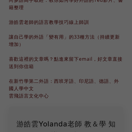
向多語高手取經：教你如何學好外語的Ted影片、書
籍整理
游皓雲老師的語言教學技巧線上師訓
讓自己學的外語「變有用」的33種方法（持續更新
增加）
喜歡這裡的文章嗎？點進來留下email，好文章直接
送到你信箱
在新竹學第二外語：西班牙語、印尼語、德語、外
國人學中文
雲飛語言文化中心
游皓雲Yolanda老師 教＆學 知