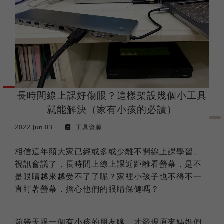
法語
職場倫理
棒球魂
日語
外國人學中文
長時間線上課好傷眼？這樣架設幾個小工具
俄語
就能解決（家有小孩的必讀）
2022 Jun 03
工具資源
相信這年頭大家已經或多或少離不開線上課學習、
視訊會議了，長時間上線上課近距離看螢幕，是不
是眼睛越來越受不了了呢？家裡小孩子也不得不一
直盯著螢幕，擔心他們的眼睛保健嗎？
前幾天跟一個有小孩的朋友聊，才發現原來媽媽們