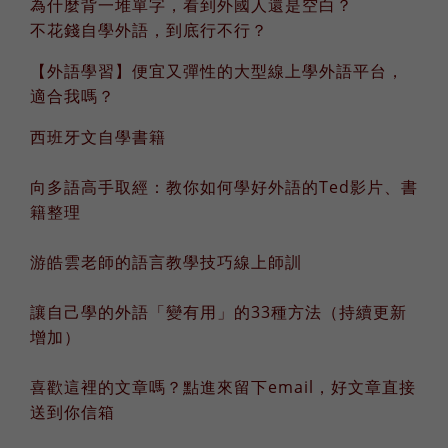
為什麼背一堆單字，看到外國人還是空白？
不花錢自學外語，到底行不行？
【外語學習】便宜又彈性的大型線上學外語平台，
適合我嗎？
西班牙文自學書籍
向多語高手取經：教你如何學好外語的Ted影片、書
籍整理
游皓雲老師的語言教學技巧線上師訓
讓自己學的外語「變有用」的33種方法（持續更新
增加）
喜歡這裡的文章嗎？點進來留下email，好文章直接
送到你信箱