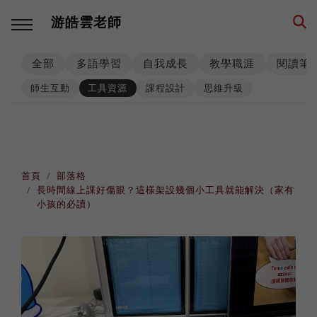
游皓雲老師
全部
多語學習
自我成長
教學職涯
閱讀筆
回主選單
回主選單
回主選單
回主選單
回主選單
回主選單
師生互動
工具資源
課程設計
思維升級
多語學習
教學職涯
教學技巧
創業思維
環遊世界
生活筆記
學習方法
海外工作
師生互動
品牌建立
異國文化
養狗經
首頁
部落格
長時間線上課好傷眼？這樣架設幾個小工具就能解決（家有
西班牙語
高效生產
工具資源
事業經營
各國遊記
身心健康
小孩的必讀）
數位工具
人生規劃
課程設計
思考模式
深度充電
階段里程
英語
專業精進
思維升級
從零到一
異國美食
異國婚姻