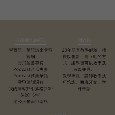
與我相關的網站
關於我
學西語、華語請來雲飛
20年語言教學經驗，擅
官網
長以創新、高互動的方
雲飛臉書專頁
式，讓學習可以效率及
Podcast台瓜夫妻
有趣兼具。
Podcast商業華語
教學專長：講師教學技
雲飛師訓課程
巧培訓、西班牙文、對
我的痞客邦部落格(200
外華語
8-2016年)
老公洛飛南部落格