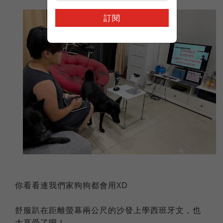
訂閱
你看看連我們家狗狗都會用XD
舒服趴在距離螢幕兩公尺的沙發上學西班牙文，也
太享受了吧！