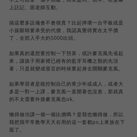
上註記、跟老師互動。
搞這麼多設備會不會很貴？比起摔壞一台平板或是
小孩眼睛要承受的代價，我認真覺得實在太平價
了，全部入手大約5000出頭。
如果真的還想要控制一下預算，或許麥克風先省起
來，讓孩子用家裡已經有的藍牙耳機之類的先頂
著，只是就變成發言的時候要起身去開關麥克風。
如果學習者是能控制自己的青少年或成人，或者大
多是一對一上課，麥克風一直開著也沒差，那就真
的不太需要外接麥克風也ok。
懶得做功課一個一個比價嗎？是我也懶得做，所以
我把我平常教學天天在用的這一套都po上來放在下
面了。