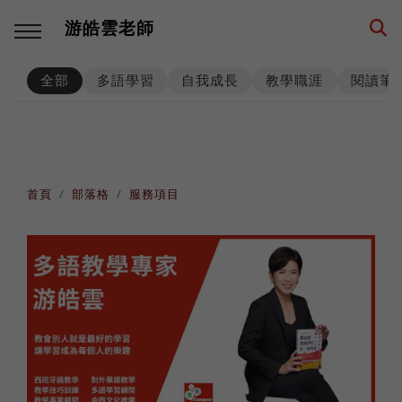
游皓雲老師
全部
多語學習
自我成長
教學職涯
閱讀筆
回主選單
回主選單
回主選單
回主選單
回主選單
回主選單
多語學習
教學職涯
教學技巧
創業思維
環遊世界
生活筆記
學習方法
海外工作
師生互動
品牌建立
異國文化
養狗經
首頁
部落格
服務項目
西班牙語
高效生產
工具資源
事業經營
各國遊記
身心健康
數位工具
人生規劃
課程設計
思考模式
深度充電
階段里程
英語
專業精進
思維升級
從零到一
異國美食
異國婚姻