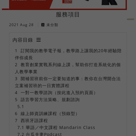
法語
職場倫理
棒球魂
服務項目
日語
2021 Aug 28
未分類
內容目錄
外國人學中文
訂閱我的教學電子報，教學路上讓我的20年經驗陪
伴你成長
俄語
教育創業實戰系列線上課，幫助你打造系統化的個
人教學事業
開補習班前你一定要知道的事：教你在台灣開合法
立案補習班的一日實體課程
一對一教學諮詢（按此進入預約頁面）
語言學習方法策略、規劃諮詢
線上師資訓練課程（預錄型）
西班牙語課程
華語／中文課程 Mandarin Class
台瓜夫妻Podcast