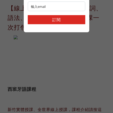
【線上師訓五門】零起點、生詞、
語法、活動設計、課文 五門課一
訂閱
次打包套裝
西班牙語課程
新竹實體授課、全世界線上授課，課程介紹請按這