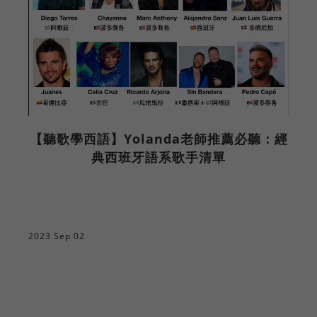
【聽歌學西語】Yolanda老師推薦必聽：經
典西班牙語系歌手清單
2023 Sep 02
2