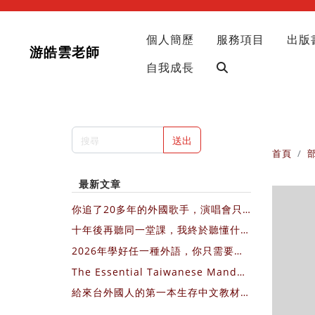
個人簡歷
服務項目
出版
游皓雲老師
自我成長
送出
首頁
最新文章
你追了20多年的外國歌手，演唱會只
會在歐美國家開，你會飛過去，還是繼
十年後再聽同一堂課，我終於聽懂什麼
續等？
叫不費力的教出影響力
2026年學好任一種外語，你只需要每
天3個10分鐘，圖文＋影片直接做給你
The Essential Taiwanese Mandar
看
in Textbook for Newcomers (Engl
給來台外國人的第一本生存中文教材：
ish Version)
我的第一堂華語課 （中文版介紹）