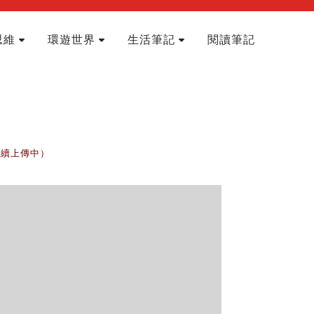
思維
環遊世界
生活筆記
閱讀筆記
陸續上傳中）