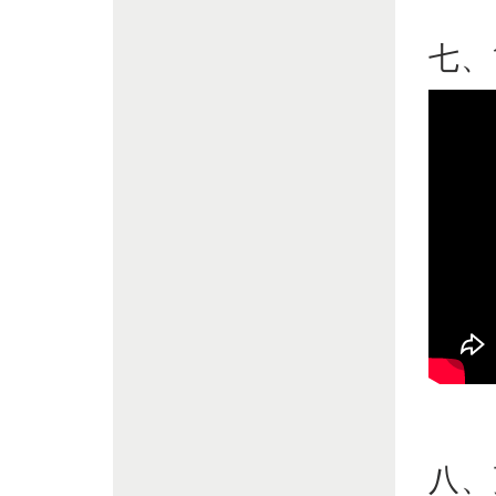
七、
八、