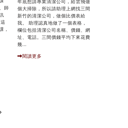
課
年底想請專業清潔公司，給雲飛做
、師
個大掃除，所以請助理上網找三間
訊
新竹的清潔公司，做個比價表給
的這
我。 助理認真地做了一個表格，
課，
欄位包括清潔公司名稱、價錢、網
址、電話。三間價錢平均下來花費
幾...
閱讀更多