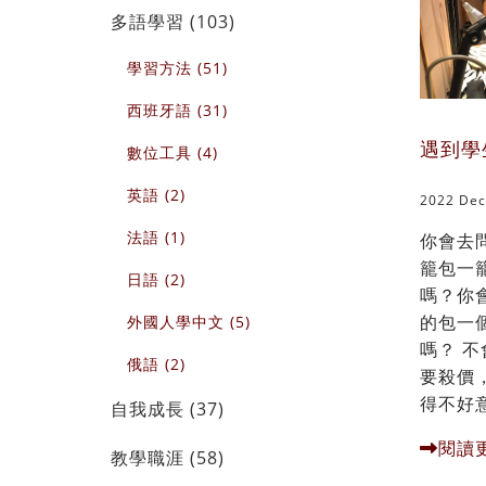
多語學習 (103)
學習方法 (51)
西班牙語 (31)
遇到學
數位工具 (4)
英語 (2)
2022 Dec
法語 (1)
你會去
籠包一
日語 (2)
嗎？你
的包一
外國人學中文 (5)
嗎？ 
俄語 (2)
要殺價
得不好意
自我成長 (37)
閱讀
教學職涯 (58)