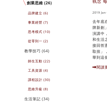
執念 
創業思維 (26)
2019 Jan
品牌建立 (6)
去年底
事業經營 (7)
牌新創」
思考模式 (10)
演講中
和生活
從零到一 (2)
接回答
教學技巧 (64)
取捨」
華到這個
師生互動 (22)
閱讀
工具資源 (4)
課程設計 (30)
思維升級 (8)
生活筆記 (34)