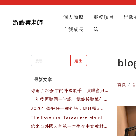
個人簡歷
服務項目
出版
游皓雲老師
自我成長
blo
送出
最新文章
首頁
你追了20多年的外國歌手，演唱會只
會在歐美國家開，你會飛過去，還是繼
十年後再聽同一堂課，我終於聽懂什麼
續等？
叫不費力的教出影響力
2026年學好任一種外語，你只需要每
天3個10分鐘，圖文＋影片直接做給你
The Essential Taiwanese Mandar
看
in Textbook for Newcomers (Engl
給來台外國人的第一本生存中文教材：
ish Version)
我的第一堂華語課 （中文版介紹）