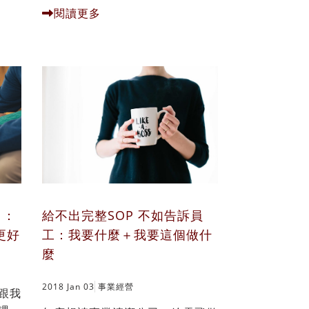
閱讀更多
）：
給不出完整SOP 不如告訴員
更好
工：我要什麼＋我要這個做什
麼
2018 Jan 03
事業經營
跟我