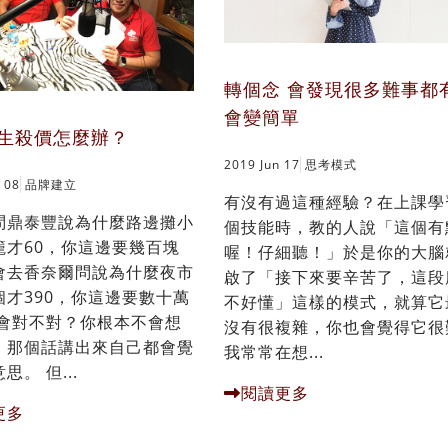
轉個念 會發現很多難事都
會變簡單
生殺價怎麼辦？
2019 Jun 17
思考模式
 08
品牌建立
有沒有過這種經驗？在上課學
問鼎泰豐說為什麼路邊攤小
個技能時，教的人說「這個有
籠才60，你這邊要幾百塊
喔！仔細聽！」於是你的大腦
會去香奈爾問說為什麼夜市
啟了「接下來要辛苦了，這段
個才390，你這邊要數十萬
不好懂」這樣的模式，就算它
不會對不對？你根本不會想
沒有很複雜，你也會覺得它很
，那個話講出來自己都會覺
我常常在想...
思。 但...
閱讀更多
更多