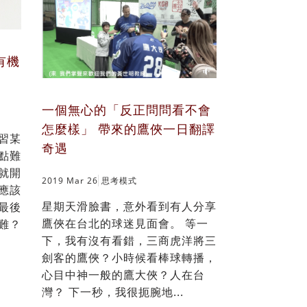
有機
一個無心的「反正問問看不會
怎麼樣」 帶來的鷹俠一日翻譯
習某
奇遇
點難
就開
2019 Mar 26
思考模式
應該
星期天滑臉書，意外看到有人分享
最後
鷹俠在台北的球迷見面會。 等一
難？
下，我有沒有看錯，三商虎洋將三
劍客的鷹俠？小時候看棒球轉播，
心目中神一般的鷹大俠？人在台
灣？ 下一秒，我很扼腕地...