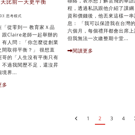
聯絡，表示想了解雲飛的華語
每天比前一天更平衡
程，透過私訊跟他介紹了課綱
資和價錢後，他丟來這樣一串
 03
思考模式
息： 「我可以保證我在台灣
在「從零到一 教育家Ｘ品
六個月，每個禮拜都會出席上
跟Claire老師一起舉辦的
但我無法一次繳整期十堂...
，有人問：「你怎麼從創業
之間取得平衡？」 很想直
閱讀更多
憲哥的「人生沒有平衡只有
，不過我閱歷不足，還沒昇
境界...
更多
1
2
3
4