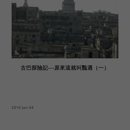
古巴探險記---原來這就叫豔遇（一）
2
2010 Jan 04