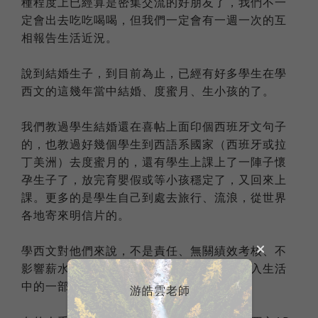
種程度上已經算是密集交流的好朋友了，我們不一
定會出去吃吃喝喝，但我們一定會有一週一次的互
相報告生活近況。
說到結婚生子，到目前為止，已經有好多學生在學
西文的這幾年當中結婚、度蜜月、生小孩的了。
我們教過學生結婚還在喜帖上面印個西班牙文句子
的，也教過好幾個學生到西語系國家（西班牙或拉
丁美洲）去度蜜月的，還有學生上課上了一陣子懷
孕生子了，放完育嬰假或等小孩穩定了，又回來上
課。更多的是學生自己到處去旅行、流浪，從世界
各地寄來明信片的。
學西文對他們來說，不是責任、無關績效考核、不
影響薪水升遷，他們只是不知不覺將西文納入生活
中的一部份。
游皓雲老師