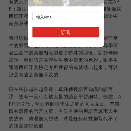
有的人手機裡面就是會有幾首西文歌、幾個西文AP
P；跟朋友聚餐時，他們就會多幾個拉丁美洲餐廳或
西班牙餐廳的選項；別人追日劇韓劇，他們就追中
南美洲或西班牙文的劇。
訂閱
我很珍惜這種毫無利益關係、單純因為想學習而產
生的學習。也很樂於見到任何語言的學習，為學習
者生命中的某個階段製造了特殊的回憶。對於老師
來說，看到語言在學生生活中帶來的色彩，跟學生
通過西班牙文檢定考所獲得的成就感比起來，可以
說是有過之而無不及的。
現在科技越來越發達，單純傳授語言知識的語言
課，總有一天可以被大量的語言學習網站、軟體、A
PP所取代，然而老師與學生之間的真人互動、有感
情有溫度的語言交流，有笑有淚的用語言說著人生
的故事、傳遞個人想法，才是任何科技都取代不了
的語言課程價值。