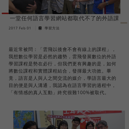
法語
職場倫理
棒球魂
一堂任何語言學習網站都取代不了的外語課
日語
2017 Feb 01
學習方法
外國人學中文
最近常被問：「雲飛以後會不會有線上的課程」，
俄語
我想數位學習是必然的趨勢，雲飛發展數位的外語
學習課程是勢在必行，但我們更有興趣的是，如何
將數位課程和實體課程結合，發揮最大功效。畢
竟，語言是人與人之間交流的媒介，學語言最大的
目的便是與人溝通，我認為在語言學習的過程中，
「有情感的真人互動」終究很難100%被取代。