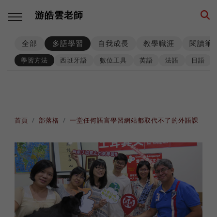
游皓雲老師
全部
多語學習
自我成長
教學職涯
閱讀筆
回主選單
回主選單
回主選單
回主選單
回主選單
回主選單
學習方法
西班牙語
數位工具
英語
法語
日語
多語學習
教學職涯
教學技巧
創業思維
環遊世界
生活筆記
學習方法
海外工作
師生互動
品牌建立
異國文化
養狗經
首頁
部落格
一堂任何語言學習網站都取代不了的外語課
西班牙語
高效生產
工具資源
事業經營
各國遊記
身心健康
數位工具
人生規劃
課程設計
思考模式
深度充電
階段里程
英語
專業精進
思維升級
從零到一
異國美食
異國婚姻