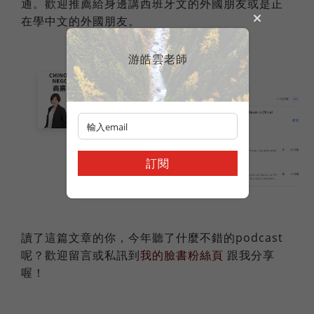
通。歡迎推薦給身邊講西班牙文的外國朋友或是正
在學中文的外國朋友。
游皓雲老師
訂閱
讀了這篇文章的你，今年聽了什麼不錯的podcast
呢？歡迎留言或私訊到
我的臉書粉絲頁
跟我分享
喔！