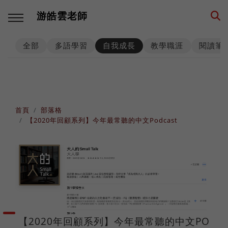
游皓雲老師
全部
多語學習
自我成長
教學職涯
閱讀筆
回主選單
回主選單
回主選單
回主選單
回主選單
回主選單
多語學習
教學職涯
教學技巧
創業思維
環遊世界
生活筆記
學習方法
海外工作
師生互動
品牌建立
異國文化
養狗經
首頁
部落格
【2020年回顧系列】今年最常聽的中文Podcast
西班牙語
高效生產
工具資源
事業經營
各國遊記
身心健康
數位工具
人生規劃
課程設計
思考模式
深度充電
階段里程
英語
專業精進
思維升級
從零到一
異國美食
異國婚姻
【2020年回顧系列】今年最常聽的中文PO