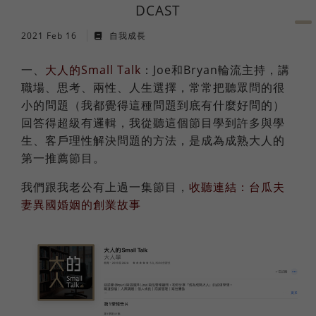
法語
職場倫理
棒球魂
DCAST
2021 Feb 16
自我成長
日語
一、
大人的Small Talk
：Joe和Bryan輪流主持，講
職場、思考、兩性、人生選擇，常常把聽眾問的很
外國人學中文
小的問題（我都覺得這種問題到底有什麼好問的）
回答得超級有邏輯，我從聽這個節目學到許多與學
俄語
生、客戶理性解決問題的方法，是成為成熟大人的
第一推薦節目。
我們跟我老公有上過一集節目，
收聽連結：台瓜夫
妻異國婚姻的創業故事