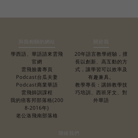
與我相關的網站
關於我
學西語、華語請來雲飛
20年語言教學經驗，擅
官網
長以創新、高互動的方
雲飛臉書專頁
式，讓學習可以效率及
Podcast台瓜夫妻
有趣兼具。
Podcast商業華語
教學專長：講師教學技
雲飛師訓課程
巧培訓、西班牙文、對
我的痞客邦部落格(200
外華語
8-2016年)
老公洛飛南部落格
聯絡我們