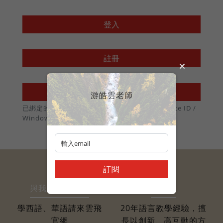
法語
職場倫理
棒球魂
登入
日語
註冊
外國人學中文
使用 Passkey 登入
游皓雲老師
俄語
已綁定的裝置可不用密碼，直接用 Touch ID / Face ID /
Windows Hello 登入
訂閱
與我相關的網站
關於我
學西語、華語請來雲飛
20年語言教學經驗，擅
官網
長以創新、高互動的方