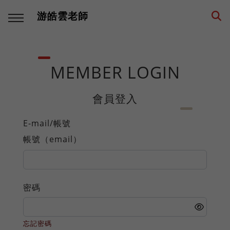
游皓雲老師
回主選單
回主選單
回主選單
回主選單
回主選單
回主選單
MEMBER LOGIN
多語學習
教學職涯
教學技巧
創業思維
環遊世界
生活筆記
會員登入
學習方法
海外工作
師生互動
品牌建立
異國文化
養狗經
E-mail/帳號
帳號（email）
西班牙語
高效生產
工具資源
事業經營
各國遊記
身心健康
數位工具
人生規劃
課程設計
思考模式
深度充電
階段里程
密碼
英語
專業精進
思維升級
從零到一
異國美食
異國婚姻
忘記密碼