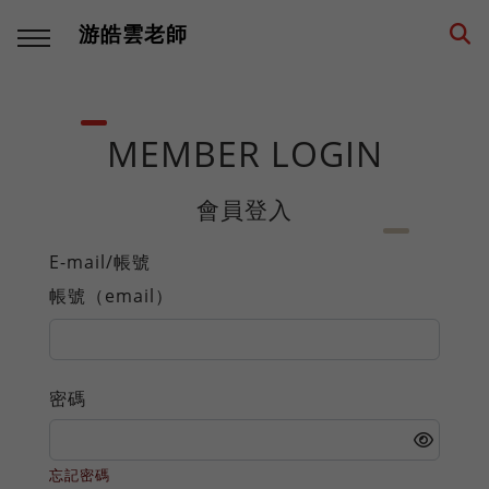
游皓雲老師
回主選單
回主選單
回主選單
回主選單
回主選單
回主選單
MEMBER LOGIN
多語學習
教學職涯
教學技巧
創業思維
環遊世界
生活筆記
會員登入
學習方法
海外工作
師生互動
品牌建立
異國文化
養狗經
E-mail/帳號
帳號（email）
西班牙語
高效生產
工具資源
事業經營
各國遊記
身心健康
數位工具
人生規劃
課程設計
思考模式
深度充電
階段里程
密碼
英語
專業精進
思維升級
從零到一
異國美食
異國婚姻
忘記密碼