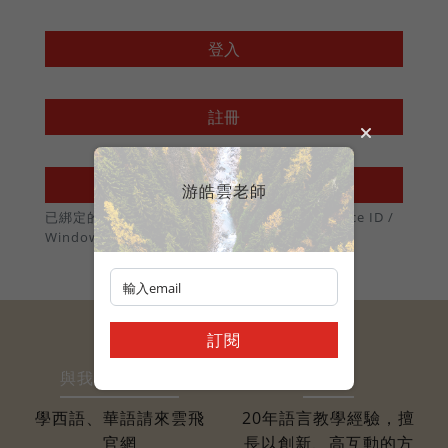
法語
職場倫理
棒球魂
登入
日語
註冊
外國人學中文
使用 Passkey 登入
游皓雲老師
俄語
已綁定的裝置可不用密碼，直接用 Touch ID / Face ID /
Windows Hello 登入
訂閱
與我相關的網站
關於我
學西語、華語請來雲飛
20年語言教學經驗，擅
官網
長以創新、高互動的方