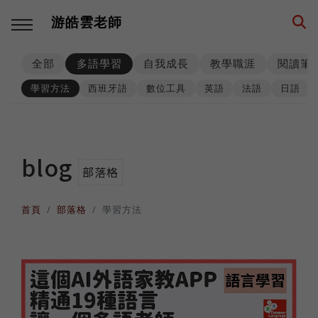
游皓雲老師
全部
多語學習
自我成長
教學職涯
閱讀筆
回主選單
回主選單
回主選單
回主選單
回主選單
回主選單
學習方法
西班牙語
數位工具
英語
法語
日語
多語學習
教學職涯
教學技巧
創業思維
環遊世界
生活筆記
學習方法
海外工作
師生互動
品牌建立
異國文化
養狗經
blog
部落格
西班牙語
高效生產
工具資源
事業經營
各國遊記
身心健康
首頁
部落格
學習方法
數位工具
人生規劃
課程設計
思考模式
深度充電
階段里程
英語
專業精進
思維升級
從零到一
異國美食
異國婚姻