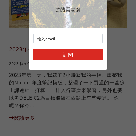
游皓雲老師
2023年學好外語，就看這兩本書！
訂閱
2023 Jan 01
學習方法
2023年第一天，我花了2小時寫我的手帳、重整我
的Notion年度筆記模板，整理了一下買過的一些線
上課連結，打算一一排入行事曆來學習，另外也要
以考DELE C2為目標繼續在西語上有些精進。 你
呢？你今...
閱讀更多