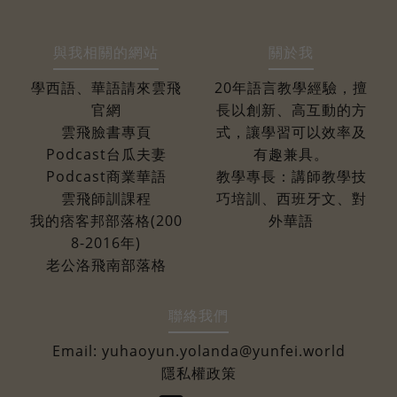
與我相關的網站
關於我
學西語、華語請來雲飛
20年語言教學經驗，擅
官網
長以創新、高互動的方
雲飛臉書專頁
式，讓學習可以效率及
Podcast台瓜夫妻
有趣兼具。
Podcast商業華語
教學專長：講師教學技
雲飛師訓課程
巧培訓、西班牙文、對
我的痞客邦部落格(200
外華語
8-2016年)
老公洛飛南部落格
聯絡我們
Email:
yuhaoyun.yolanda@yunfei.world
隱私權政策